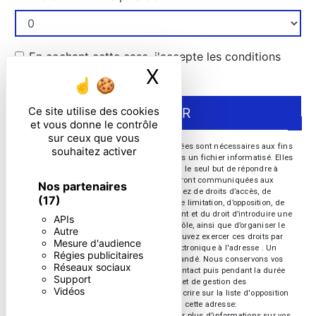
En cochant cette case, j'accepte les conditions
X
Masquer le ban
particulières ci-dessous **
Ce site utilise des cookies
ENVOYER
et vous donne le contrôle
sur ceux que vous
** Les données personnelles communiquées sont nécessaires aux fins
souhaitez activer
de vous contacter et sont enregistrées dans un fichier informatisé. Elles
sont destinées à et ses sous-traitants dans le seul but de répondre à
votre message. Les données collectées seront communiquées aux
Nos partenaires
seuls destinataires suivants: . Vous disposez de droits d’accès, de
(17)
rectification, d’effacement, de portabilité, de limitation, d’opposition, de
retrait de votre consentement à tout moment et du droit d’introduire une
APIs
réclamation auprès d’une autorité de contrôle, ainsi que d’organiser le
Autre
sort de vos données post-mortem. Vous pouvez exercer ces droits par
Mesure d'audience
voie postale à l'adresse ou par courrier électronique à l'adresse . Un
Régies publicitaires
justificatif d'identité pourra vous être demandé. Nous conservons vos
Réseaux sociaux
données pendant la période de prise de contact puis pendant la durée
Support
de prescription légale aux fins probatoires et de gestion des
Vidéos
contentieux. Vous avez le droit de vous inscrire sur la liste d'opposition
au démarchage téléphonique, disponible à cette adresse:
Bloctel.gouv.fr
. Consultez le site cnil.fr pour plus d’informations sur vos