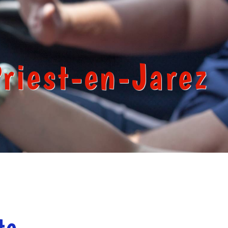
riest-en-Jarez
te