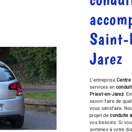
accom
Saint-
Jarez
L’entreprise
Centre
services en
condui
Priest-en-Jarez
. E
savoir-faire de qua
vous satisfaire. N
projet de
conduite
vos besoins. Si vo
sommes à votre dis